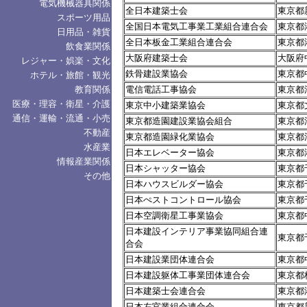
電気機械器具関係
全日本建築士会
東京都新
スポーツ用品
全国日本電気工事業工業組合連合会
東京都港
日用品・雑貨
全日本板金工業組合連合会
東京都港
飲食業関係
大阪府建築士会
大阪府中
レジャー・娯楽・文化
鉄骨建設業協会
東京都中
ホテル・旅館・観光
教育関係
電信電話工事協会
東京都
医療・理容・衛星・介護
東京中小建築業協会
東京都文
通信・運輸・流通・小売
東京都造園建設業協会組合
東京都渋
不動産
東京都造園緑化業協会
東京都渋
水産業
日本エレベーター協会
東京都港
情報産業関係
日本シャッター協会
東京都
その他
日本ハウスビルダー協会
東京都
日本ぺストコントロール協会
東京都
日本空調衛星工事業協会
東京都中
日本建設インテリア事業協同組合連
東京都千
合会
日本建設業団体連合会
東京都中
日本建設躯体工事業団体連合会
東京都
日本建築士会連合会
東京都港
日本左官業組合連合会
東京都