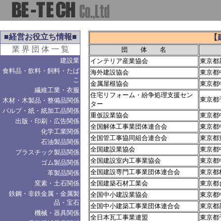
■経営お役立ち情報■
【
業 界 団 体 一 覧
団 体 名
建設業
インテリア産業協会
東京都新
食料品・飲料・飼料・たば
海外建設協会
東京都中
こ
金属屋根協会
東京都中
繊維工業・衣服
住宅リフォーム・紛争処理支援セン
東京都
木材・木製品・整備品関係
ター
パルプ・紙・紙加工品関係
重仮設業協会
東京都中
出版・印刷・広告関係
全国解体工事業団体連合会
東京都中
化学工業関係
全国管工事協同組合連合会
東京都豊
石油製品関係
全国建設業協会
東京都中
プラスチック製品関係
全国建設室内工事業協会
東京都中
ゴム製品関係
全国建設専門工事業団体連合会
東京都
革製品関係
窯素・土石関係
全国建築石材工業会
東京都台
鉄鋼・非鉄金属・金属製
全国中小建設業協会
東京都中
品・宝石
全国中小建築工事業団体連合会
東京都
機械・器具関係
全日本瓦工事業連盟
東京都千