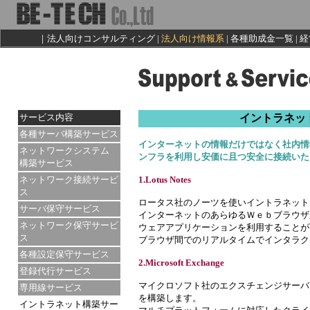
｜
法人向けコンサルティング
|
法人向け情報系
|
各種助成金一覧 |
経
サービス内容
イントラネッ
各種サーバ構築サービス
インターネットの情報だけではなく社内情
ネットワークシステム
ンフラを利用し安価に且つ安全に接続いた
構築サービス
ネットワーク接続サービ
1.Lotus Notes
ス
ロータス社のノーツを使いイントラネット
サーバ保守サービス
インターネットのあらゆるＷｅｂブラウザ
ネットワーク保守サービ
ウェアアプリケーションを利用することが
ス
ブラウザ間でのリアルタイムでインタラク
各種設定保守サービス
2.Microsoft Exchange
登録代行サービス
マイクロソフト社のエクスチェンジサーバ
専用線サービス
を構築します。
イントラネット構築サー