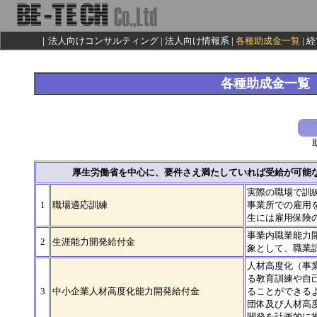
｜
法人向けコンサルティング
|
法人向け情報系
|
各種助成金一覧
| 
各種助成金一覧
厚生労働省を中心に、要件さえ満たしていれば受給が可能
実際の職場で訓
1
職場適応訓練
事業所での雇用
生には雇用保険
事業内職業能力
2
生涯能力開発給付金
象として、職業
人材高度化（事
る教育訓練や自
3
中小企業人材高度化能力開発給付金
ることができる
団体及び人材高
開発を計画的に