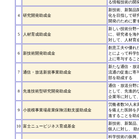
る情報技術の開
新技術、新製品
4
研究開発助成金
化を目指して研
開発のために要
新しい技術分野
5
人材育成助成金
に、研究者を海
対して、人材育
創意工夫や優れ
6
新技術開発助成金
とによって科学
上に寄与するこ
新たな通信・放
7
通信・放送新規事業助成金
流通の促進に寄
部を助成する
通信・放送分野
8
先進技術型研究開発助成金
として、先進的
企業等に対して
労働者数50人
9
小規模事業場産業保険活動支援助成金
を備えた医師を
進することを助
新技術、新製品
10
富士ニュービジネス育成基金
個人に対し、 助
科学技術の振興