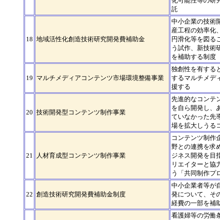
化可能性等の研
託
中小企業の技術
産工程の効率化
18
地域活性化創造技術研究開発費補助金
円滑化等を図る
う試作、新技術
を補助する制度
独創性を有する
19
マルチメディアコンテンツ市場環境整備事業
するマルチメデ
援する
先進的なコンテ
を自ら開発し、
20
技術開発型コンテンツ制作事業
ていなかった先
場を拡大しうる
コンテンツ制作
野との連携を求
21
人材育成型コンテンツ制作事業
ジネス開発を目指
リエイターと協
う「共同制作プ
中小企業者等が
22
創造技術研究開発費補助金制度
発について、そ
経費の一部を補
看護婦等の労働