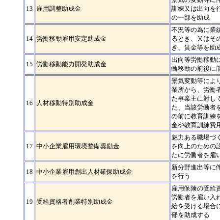
13
雇用調整助成金
訓練又は出向を
の一部を助成
不況等の為に業
14
労働移動雇用安定助成金
るとき、又はそ
き、賃金等を助
出向等労働移動
15
労働移動能力開発助成金
働移動の前後に
景気変動等によ
業所から、労働
た事業主に対し
16
人材移動特別助成金
た、当該労働者
の前に教育訓練
金や教育訓練費
魅力ある職場づ
17
中小企業雇用環境整備奨励金
を向上のための
たに労働者を雇
新分野進出等に
18
中小企業雇用創出人材確保助成金
を行う
雇用保険の受給
労働者を雇い入
19
受給資格者創業特別助成金
給を受ける場合
部を助成する