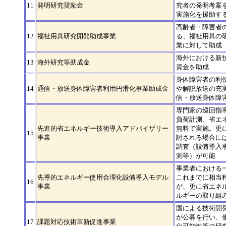
11
発明研究奨励金
究者の発明考案
実施化を援助す
高齢者・障害者
12
福祉用具研究開発助成事業
る、福祉用具の
業に対して助成
海外における新
13
海外研究等助成金
資金を助成
身体障害者の利
14
通信・放送身体障害者利用円滑化事業助成金
や解説放送の充
信・放送身体障
専門家の巡回指
負荷計測、省エ
先進的省エネルギー技術導入アドバイザリー
無料で実施。更
15
事業
討される場合には
調査（設備導入
測等）が可能
事業者における
先導的エネルギー使用合理化設備導入モデル
これまでに相当
16
事業
が、更に省エネ
ルギーの取り組
国による技術開
が公募を行い、
17
課題対応技術革新促進事業