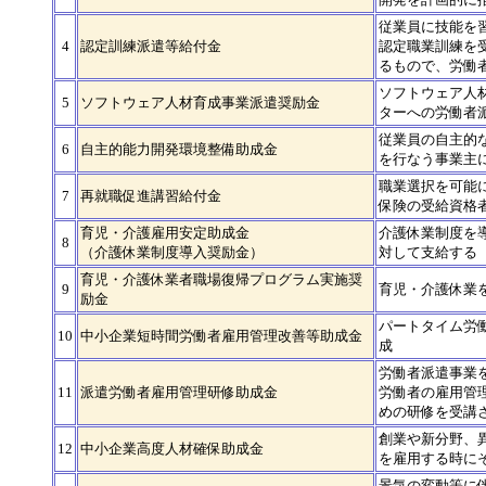
従業員に技能を
4
認定訓練派遣等給付金
認定職業訓練を
るもので、労働
ソフトウェア人
5
ソフトウェア人材育成事業派遣奨励金
ターへの労働者
従業員の自主的
6
自主的能力開発環境整備助成金
を行なう事業主
職業選択を可能
7
再就職促進講習給付金
保険の受給資格
育児・介護雇用安定助成金
介護休業制度を
8
（介護休業制度導入奨励金）
対して支給する
育児・介護休業者職場復帰プログラム実施奨
9
育児・介護休業
励金
パートタイム労
10
中小企業短時間労働者雇用管理改善等助成金
成
労働者派遣事業
11
派遣労働者雇用管理研修助成金
労働者の雇用管
めの研修を受講
創業や新分野、
12
中小企業高度人材確保助成金
を雇用する時に
景気の変動等に