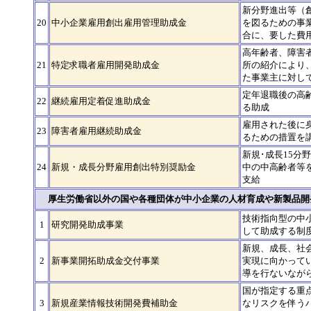
新分野進出等（
20
中小企業雇用創出雇用管理助成金
を図るための事
合に、要した費
高年齢者、障害
21
特定求職者雇用開発助成金
所の紹介により
た事業主に対し
定年退職後の高
22
継続雇用定着促進助成金
る助成
雇用された後に
23
障害者雇用継続助成金
るための措置を
新規･成長15分
24
新規・成長分野雇用創出特別奨励金
中の中高齢者等
支給
厚生労働省以外の国や各種団体が中小企業の人材育成や新製品開
技術指向型の中
1
研究開発助成事業
して助成する制
新規、成長、社
2
新事業開拓助成金交付事業
実現に向かって
導を行ないなが
国が指定する重
3
新規産業情報技術開発費補助金
なリスクを伴う