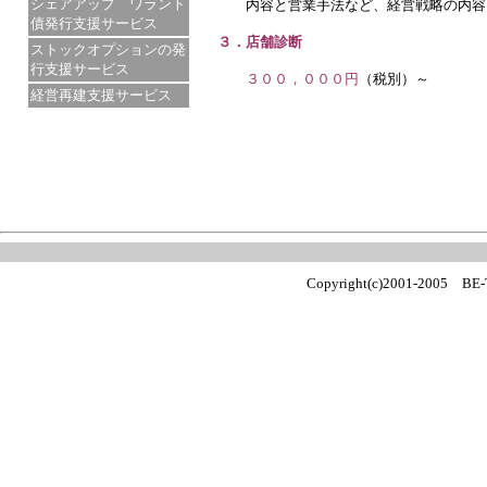
シェアアップ ワラント
内容と営業手法など、経営戦略の内容
債発行支援サービス
３．店舗診断
ストックオプションの発
行支援サービス
３００，０００円
（税別）～
経営再建支援サービス
≪B
Copyright(c)2001-2005 BE-TE