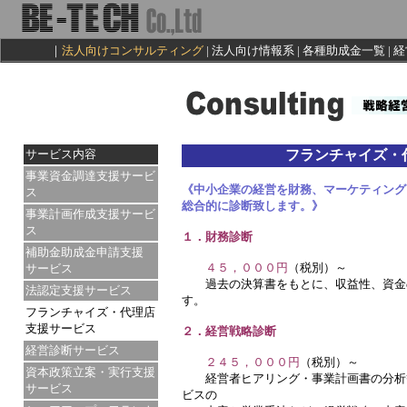
｜
法人向けコンサルティング
|
法人向け情報系
|
各種助成金一覧 |
経
サービス内容
フランチャイズ・
事業資金調達支援サービ
《中小企業の経営を財務、マーケティング
ス
総合的に診断致します。》
事業計画作成支援サービ
ス
１．財務診断
補助金助成金申請支援
４５，０００円
（税別）～
サービス
過去の決算書をもとに、収益性、資金の
法認定支援サービス
す。
フランチャイズ・代理店
支援サービス
２．経営戦略診断
経営診断サービス
２４５，０００円
（税別）～
資本政策立案・実行支援
経営者ヒアリング・事業計画書の分析等
サービス
ビスの